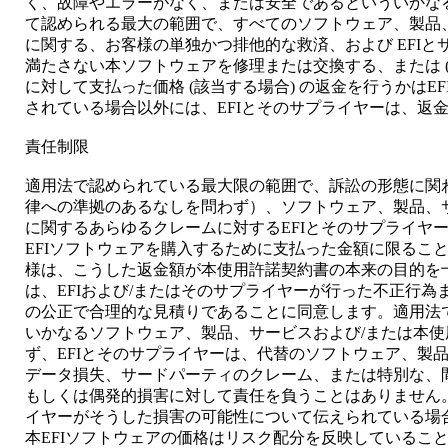
く、故障やエラーがなく、または安全であるといういかな
て認められる最大の範囲で、すべてのソフトウェア、製品
に関する、お客様の単独かつ排他的な救済、および EFIとサ
満たさない本ソフトウェアを修理または交換する、または (
に対して支払った価格 (該当する場合) の返金を行うかはE
されている場合以外には、EFIとそのサプライヤーは、返
責任制限
適用法で認められている最大限の範囲で、訴訟の形態に関
律への準拠のあるなしを問わず）、ソフトウェア、製品、
に関するあらゆるクレームに対するEFIとそのサプライヤ
EFIソフトウェアを購入するために支払った金額に限るこ
様は、こうした返金額が本使用許諾契約書の本来の目的を
は、EFIおよび/またはそのサプライヤーが行った不正行
の公正で合理的な見積りであることに同意します。適用法
いかなるソフトウェア、製品、サービスおよび/または本
ず、EFIとそのサプライヤーは、代替のソフトウェア、製
データ損失、サードパーティのクレーム、または特別な、
もしくは偶発的損害に対して責任を負うことはありません。
イヤーがそうした損害の可能性について伝えられている場
本EFIソフトウェアの価格はリスク配分を反映しているこ