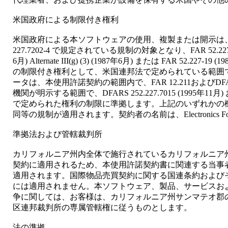
米国政府による制限付き権利
米国政府による本ソフトウェアの使用、複製または開示は、FAR 12.2
227.7202-4 で規定されている規制の対象となり、FAR 52.2
6月) Alternate III(g) (3) (1987年6月) または FAR 52.
の制限付き権利として、米国連邦法で定められている範囲で行わ
ータは、本使用許諾契約の範囲内で、FAR 12.211およびDFAR
機関が明示する範囲で、DFARS 252.227.7015 (1995年11月) および
で定められた権利の制限に準拠します。上記のいずれかの
同等の規制が適用されます。契約者の名前は、Electronics For Im
準拠法および管轄裁判所
カリフォルニア州内全体で施行されているカリフォルニア
契約に適用されるため、本使用許諾契約書に関連する当事
適用されます。国際物品売買契約に関する国連条約および
には適用されません。本ソフトウェア、製品、サービスお
争に関しては、お客様は、カリフォルニア州サンマテオ郡
区連邦裁判所の専属管轄権に従うものとします。
法の準拠