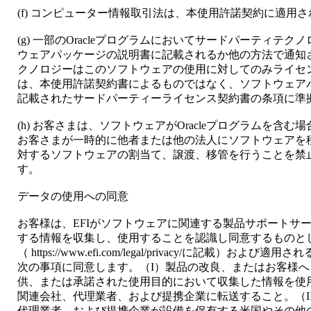
(f) コンピューター情報取引法は、本使用許諾契約に適用
(g) 一部のOracleプログラムにおいてサードパーティ
ウェアパッケージの説明書に記載されるか他の方法で通知
クノロジーはこのソフトウェアの使用に対してのみライセ
は、本使用許諾契約書によるものではなく、ソフトウェア
記載されたサードパーティーライセンス契約書の条項に準
(h) お客さまは、ソフトウェアがOracleプログラムを
お客さまが一時的に他者または他の法人にソフトウェアを
対するソフトウェアの割当て、譲渡、移管を行うことを禁
す。
データの使用への同意
お客様は、EFIがソフトウェアに関連する製品サポートサ
する情報を収集し、使用することを認識し同意するものとし
（ https://www.efi.com/legal/privacy/に記載
次の事項に同意します。（I）製品の改良、またはお客様
供、または承諾された使用目的において収集した情報を使用する
関連会社、代理業者、および提携企業に転送すること。（II
代理業者、および提携企業が設備を保有する米国やその他