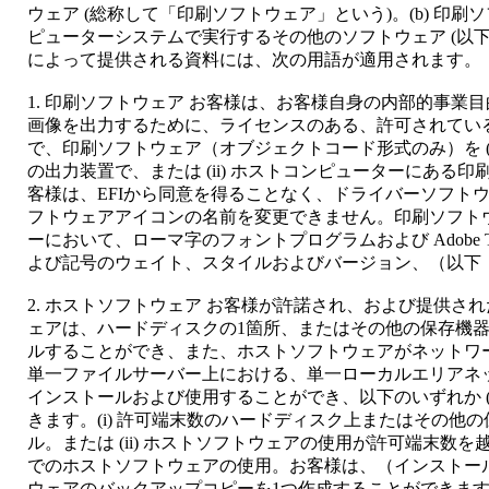
ウェア (総称して「印刷ソフトウェア」という)。(b) 印
ピューターシステムで実行するその他のソフトウェア (以下「
によって提供される資料には、次の用語が適用されます。
1. 印刷ソフトウェア お客様は、お客様自身の内部的事業
画像を出力するために、ライセンスのある、許可されている
で、印刷ソフトウェア（オブジェクトコード形式のみ）を (
の出力装置で、または (ii) ホストコンピューターにある
客様は、EFIから同意を得ることなく、ドライバーソフト
フトウェアアイコンの名前を変更できません。印刷ソフト
ーにおいて、ローマ字のフォントプログラムおよび Adobe Ty
よび記号のウェイト、スタイルおよびバージョン、（以下
2. ホストソフトウェア お客様が許諾され、および提供され
ェアは、ハードディスクの1箇所、またはその他の保存機器1
ルすることができ、また、ホストソフトウェアがネットワ
単一ファイルサーバー上における、単一ローカルエリアネ
インストールおよび使用することができ、以下のいずれか (
きます。(i) 許可端末数のハードディスク上またはその他
ル。または (ii) ホストソフトウェアの使用が許可端末数
でのホストソフトウェアの使用。お客様は、（インストー
ウェアのバックアップコピーを1つ作成することができま