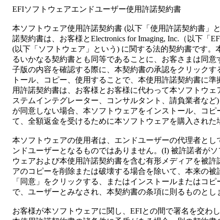
EFIソフトウェアエンドユーザー使用許諾契約書
本ソフトウェア使用許諾契約書 (以下「使用許諾契約書」と
諾契約書は、お客様とElectronics for Imaging, Inc
(以下「ソフトウェア」という) に関する法的契約書です
るいかなる契約書とも同等であることに、お客さまは同意
子版の内容を確認する際に、本契約書の承認をクリックす
トール、コピー、使用することで、本使用許諾契約書に準
用許諾契約書は、お客様とお客様に代わって本ソフトウェア
ステムインテグレーター、コンサルタント、請負業者など)
が同意しない場合、本ソフトウェアをインストール、コピ
て、全額返金を受けるために本ソフトウェアを購入された
本ソフトウェアの使用者は、エンドユーザーの代理者とし
ンドユーザーとなるものではありません。(I) 被許諾者が
ウェアおよび本使用許諾契約書を含む有形メディアを被許諾者
アのコピーを削除または破壊する場合を除いて、本来の被
「同意」をクリックする、またはインストールまたはコピ
で、ユーザーとみなされ、本契約書の条項に則るものとし
お客様が本ソフトウェアに関し、EFIとの間で署名を交わ