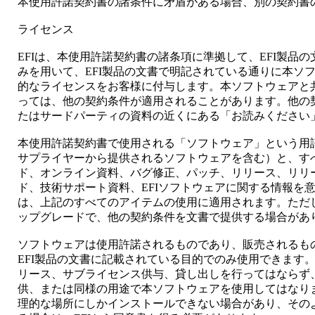
本使用許諾契約書の諸条件に矛盾がある場合、別の契約書
ライセンス
EFIは、本使用許諾契約書の諸条項に準拠して、EFI製品の
みを用いて、EFI製品の文書で明記されている通りに本ソ
的なライセンスをお客様に付与します。本ソフトウェアと
っては、他の契約条件が適用されることがあります。他の
たはサードパーティの資料の近くにある「お読みください
本使用許諾契約書で使用される「ソフトウェア」という用語
サプライヤーから提供されるソフトウェアを含む）と、す
ド、オンライン資料、バグ修正、パッチ、リリース、リリ
ド、技術サポート資料、EFIソフトウェアに関する情報を
は、上記のすべてのアイテムの使用に適用されます。ただし
ップグレードで、他の契約条件を文書で提供する場合があ
ソフトウェアは使用許諾されるものであり、販売されるも
EFI製品の文書に記載されている目的でのみ使用できます
リース、サブライセンス供与、貸し出しを行ってはならず
供、または同様の用途で本ソフトウェアを使用してはなり
理的な場所にしかインストールできない場合があり、その