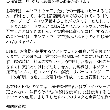
る場合は、EFIから同意書を得る必要があります。
お客様は、本ソフトウェアまたはその一部をコピーするこ
ん。例外として、本使用許諾契約書で認められている目的
ーカイブコピーを 1つ保管することができます。ただし、
ードまたはハードウェアに組み込まれたソフトウェアの特
可することはできません。本契約書に従ってコピーするこ
のコピーには、本ソフトウェアで提示されるものと同じ著
ればなりません。
EFIは、お客様が使用するソフトウェアの部数と設定およ
ります。この確認は、通常の事業活動が不当に妨げられな
す。確認時に、料金の支払い不足が判明した場合、EFIの
をすぐに支払わなければなりません。お客様は、本ソフト
逆アセンブル、逆コンパイル、解読、リバース エンジニア
ードの解明、改造、二次著作物の作成、または変更しない
お客様とEFIとの間では、著作権侵害またはプライバシー
定されない、法律やその他の権利を侵害 (または侵害するも
トウェアの使用により生じたすべてのリスクと全責任を負
知的財産権