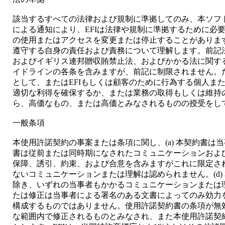
該当するすべての法律および規制に準拠してのみ、本ソフ
による通知により、EFIは法律や規制に準拠するために必
の使用またはアクセスを変更または停止することがありま
遵守する自身の責任および責務について理解します。前記
およびイギリス連邦贈収賄禁止法、およびかかる法に関す
イドラインの各条を含みますが、前記に制限されません。た
として、またはEFIもしくは顧客のために行為する個人ま
適切な利得を確保するか、または業務の取得もしくは維持
ら、高価なもの、または高価とみなされるものの授受をし
一般条項
本使用許諾契約の事案または条項に関し、(a) 本契約書は当
書は従前または同時期になされたコミュニケーションおよび
保障、誘引、約束、および合意を含みますがこれに限定されま
ないコミュニケーションまたは理解は認められません。(d)
除き、いずれの当事者もかかるコミュニケーションまたは理解
たは修正は当事者による署名のある文書によってのみ効力
構成するものではありません。使用許諾契約書の条項が無
な範囲内で修正されるものとみなされ、また本使用許諾契