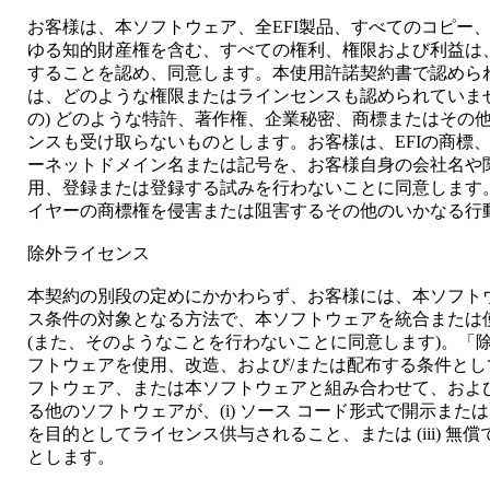
お客様は、本ソフトウェア、全EFI製品、すべてのコピー
ゆる知的財産権を含む、すべての権利、権限および利益は、
することを認め、同意します。本使用許諾契約書で認めら
は、どのような権限またはラインセンスも認められていま
の) どのような特許、著作権、企業秘密、商標またはその
ンスも受け取らないものとします。お客様は、EFIの商標
ーネットドメイン名または記号を、お客様自身の会社名や
用、登録または登録する試みを行わないことに同意します。
イヤーの商標権を侵害または阻害するその他のいかなる行
除外ライセンス
本契約の別段の定めにかかわらず、お客様には、本ソフト
ス条件の対象となる方法で、本ソフトウェアを統合または
(また、そのようなことを行わないことに同意します)。「
フトウェアを使用、改造、および/または配布する条件と
フトウェア、または本ソフトウェアと組み合わせて、およ
る他のソフトウェアが、(i) ソース コード形式で開示または
を目的としてライセンス供与されること、または (iii) 
とします。