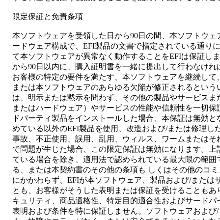
限定保証と免責条項
本ソフトウェアを受領した日から90日の間、本ソフトウェ
ードウェア構成で、EFI製品の文書で指定されている通りに
て本ソフトウェアが異常なく動作することをEFIは保証し
から90日以内に、購入証明書を一緒に提出して行わなけれ
お客様の特定の要件を満たす、本ソフトウェアを継続して
または本ソフトウェアのあらゆる欠陥が修正されるというい
は、明示または黙示を問わず、その他の製品やサービスま
またはハードウェア）やサービスの性能や信頼性を一切保証
ドパーティ製品をインストールした場合、本保証は無効とな
めている以外のEFI製品を使用、改造および/または修理
事故、不正使用、誤用、乱用、ウィルス、ワームまたはそ
で問題が生じた場合、この限定保証は無効になります。上
ている場合を除き、適用法で認められている最大限の範囲
る、または本契約書のその他の条項も しくはその他のコ
にかかわらず、EFIが本ソフトウェア、製品および/また
とも、お客様がそうした表明または保証を受けることもあり
キュリティ、商品適格性、特定目的適合性およびサードパ
表明および条件を特に保証しません。ソフトウェアおよび