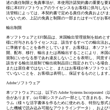
述の責任制限と免責事項が、本使用許諾契約書の重要な要素
様に本EFIソフトウェアのライセンスをお客様に供与しな
法管轄によっては、本契約書で定める責任の免責および/
いないため、上記の免責と制限の一部またはすべてがお客
輸出制限
本ソフトウェアとEFI製品は、米国輸出管理規制を始めと
様に付与されるライセンスは、該当するすべての輸出法お
に準拠することを条件としています。お客様は、本ソフトウ
開、配布、移行、輸出または再輸出することにより、米国
規制にいかなる形であれ違反しないことを表明し、同意す
該当する輸出法規制で輸出統制品目に指定されている場合
または居住者ではないこと、またはお客様が本ソフトウェ
ていないことを、お客様は表明し、保証するものとします
Adobeソフトウェア
本ソフトウェアには、以下の Adobe Systems Incorpor
合があります。(a) 印刷システムの一部として含まれる、Pos
ラム（様々な活字書体を作るために使われる、特別な形式
した機械で読み込み可能なアウトラインデータ）、およびそ