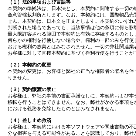
（１）法的事項および言語等
本契約の準拠法は、日本法とし、本契約に関連する一切の
合意管轄裁判所とします。なお、本契約には、国際物品売
せん。本契約は、日本文を正文とします。本契約のいずれ
判断された場合であっても、当該事情は他の条項に何ら影
最大限許容される範囲で本契約は有効に存続するものとし
何らかの権利を行使しない場合や、権利の一部のみを行使
おける権利の放棄とはみなされません。一切の弊社関連業
お客様に対して直接本契約に基づく権利行使を行うことが
（２）本契約の変更
本契約の変更は、お客様と弊社の正当な権限者の署名を伴
りません。
（３）契約譲渡の禁止
お客様は、弊社の事前の書面承諾なしに、本契約および本
移転を行うことはできません。なお、弊社がかかる事項を
における義務を免除したものとはみなされません。
（４）差し止め救済
お客様は、本契約における本ソフトウェアや関連書類の不
分な損害を与える可能性があることを認識しており、弊社