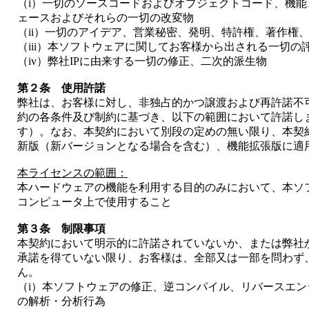
（i）一切のソースコードおよびオブジェクトコード、機
ェースおよびそれらの一切の改変物
（ii）一切のアイデア、営業秘密、発明、特許権、著作権
（iii）本ソフトウェアに関してお客様から出される一切
（iv）弊社IPに由来する一切の修正、二次的派生物
第２条 使用許諾
弊社は、お客様に対し、非独占的かつ譲渡および再許諾不
約の各条件及び制約に基づき、以下の範囲において許諾し
す）。なお、本契約において別段の定めの無い限り、本契
新版（新バージョンとなる場合を含む）、機能拡張版に適
本ライセンスの範囲：
本ハードウェアの機能を利用する目的のみにおいて、本ソ
コンピュータ上で使用すること
第３条 制限事項
本契約において明示的に許諾されていないか、または弊社
承諾を得ていない限り、お客様は、全部又は一部を問わず
ん。
（i）本ソフトウェアの修正、逆コンパイル、リバースエ
の解析・分析行為