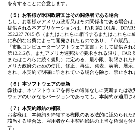
を有することに合意します。
（５）お客様が米国政府又はその関係者である場合
もし、お客様がアメリカ政府又はその関係者である場合は
提供される本アプリケーションは、FAR 第2.101条、DFARS 第252.
252.227-7015 条（またはこれらに相当するまたはこ
に私的な出費によって開発されたものであり、「市販品」
「市販コンピューターソフトウェア文書」として提供されるものです
第12.212条、またアメリカ連邦法で要求される限り、FAR 第
またはこれらに続く規則）に定める、最小限、制限された
メリカ政府のための使用、修正、再生、発表、実演、展示
され、本契約で明確に許されている場合を除き、禁止され
（６）本ソフトウェアの更新
弊社は、本ソフトウェアを何らの通知なしに更新または改
ウェアのいかなるバージョンであっても、本契約が適用さ
（７）本契約締結の権限
お客様は、本契約を締結する権限のある法的に認められた
該当する場合は、雇用者から本契約締結の正当な権限を付
す。