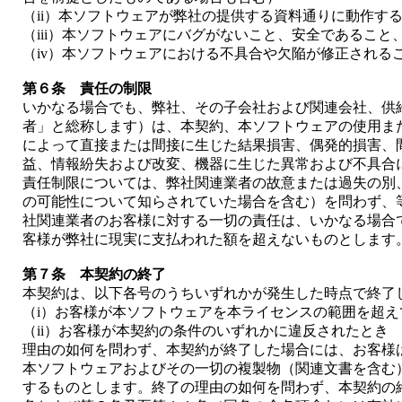
（ii）本ソフトウェアが弊社の提供する資料通りに動作す
（iii）本ソフトウェアにバグがないこと、安全であるこ
（iv）本ソフトウェアにおける不具合や欠陥が修正される
第６条 責任の制限
いかなる場合でも、弊社、その子会社および関連会社、供
者」と総称します）は、本契約、本ソフトウェアの使用ま
によって直接または間接に生じた結果損害、偶発的損害、
益、情報紛失および改変、機器に生じた異常および不具合
責任制限については、弊社関連業者の故意または過失の別
の可能性について知らされていた場合を含む）を問わず、
社関連業者のお客様に対する一切の責任は、いかなる場合
客様が弊社に現実に支払われた額を超えないものとします
第７条 本契約の終了
本契約は、以下各号のうちいずれかが発生した時点で終了
（i）お客様が本ソフトウェアを本ライセンスの範囲を超え
（ii）お客様が本契約の条件のいずれかに違反されたとき
理由の如何を問わず、本契約が終了した場合には、お客様
本ソフトウェアおよびその一切の複製物（関連文書を含む
するものとします。終了の理由の如何を問わず、本契約の