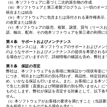
（ii）本ソフトウェアに基づく二次的派生物の作成
（iii）本ソフトウェアと第三者製プログラム（一切のオ
統合または結合
（iv）本ソフトウェアに包含または添付される著作権表示
の改変または除去
（v）本ソフトウェアの販売、複製、譲渡、貸与（リース
諾、輸出、配布、その他本ソフトウェアを第三者の利用に
第４条 サポートおよびメンテナンス
本ライセンスには、本ソフトウェアのサポートおよびメン
のようなサポートおよびメンテナンスの提供を希望される
る場合がございますので、詳細情報の確認も含め、弊社ま
第５条 保証の否定
弊社は、本ソフトウェアをお客様に無保証かつ現状有姿に
につき、明示または黙示の別を問わず、商品性、特定目的
め、いかなる保証も行いません。また、お客様による本ソ
て生じた損害（直接および間接損害の別を問いません）に
ものとします。弊社が保証を否定する対象として、以下各
せん。
（i）本ソフトウェアがお客様の要求を満たすこと（当該
合を前提としたものである場合も含む）