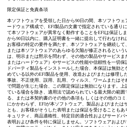
限定保証と免責条項
本ソフトウェアを受領した日から90日の間、本ソフトウェ
ードウェア構成で、EFI製品の文書で指定されている通りに
て本ソフトウェアが異常なく動作することをEFIは保証し
から90日以内に、購入証明書を一緒に提出して行わなけれ
お客様の特定の要件を満たす、本ソフトウェアを継続して
または本ソフトウェアのあらゆる欠陥が修正されるというい
は、明示または黙示を問わず、その他の製品やサービスま
またはハードウェア）やサービスの性能や信頼性を一切保証
ドパーティ製品をインストールした場合、本保証は無効とな
めている以外のEFI製品を使用、改造および/または修理
事故、不正使用、誤用、乱用、ウィルス、ワームまたはそ
で問題が生じた場合、この限定保証は無効になります。上
ている場合を除き、適用法で認められている最大限の範囲
る、または本契約書のその他の条項も しくはその他のコ
にかかわらず、EFIが本ソフトウェア、製品および/また
とも、お客様がそうした表明または保証を受けることもあり
キュリティ、商品適格性、特定目的適合性およびサードパ
表明および条件を特に保証しません。ソフトウェアおよび