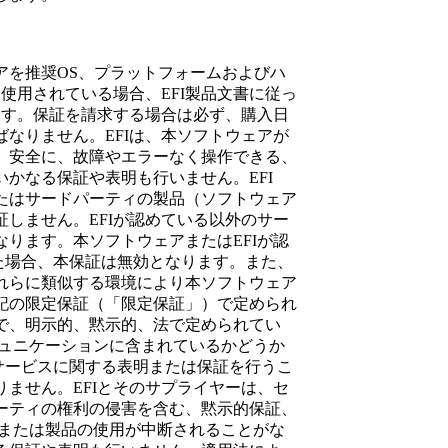
アを推奨OS、プラットフォームおよびハ
使用されている場合、EFI製品文書に従っ
ます。保証を請求する場合は必ず、購入日
ばなりません。EFIは、本ソフトウェアが
、安全に、故障やエラーなく操作できる、
かなる保証や表明も行いません。EFI
たはサードパーティの製品（ソフトウェア
しません。EFIが認めている以外のサー
ります。本ソフトウェアまたはEFIが認
した場合、本保証は無効となります。また、
れらに類似する環境により本ソフトウェア
記の限定保証（「限定保証」）で定められ
で、明示的、黙示的、法で定められてい
ミュニケーションに含まれているかどうか
はサービスに関する表明または保証を行うこ
ません。EFIとそのサプライヤーは、セ
ーティの権利の侵害を含む、黙示的保証、
/または製品の使用が中断されることがな