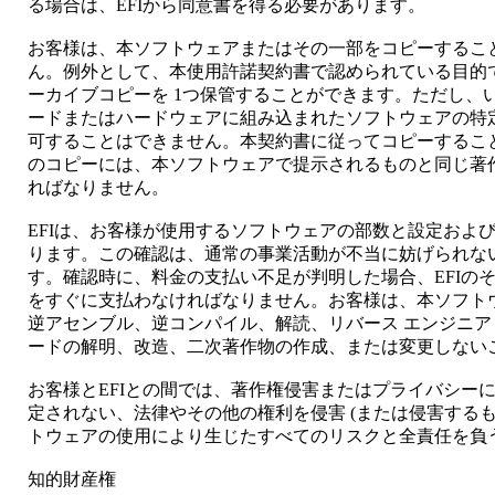
る場合は、EFIから同意書を得る必要があります。
お客様は、本ソフトウェアまたはその一部をコピーするこ
ん。例外として、本使用許諾契約書で認められている目的
ーカイブコピーを 1つ保管することができます。ただし、
ードまたはハードウェアに組み込まれたソフトウェアの特
可することはできません。本契約書に従ってコピーするこ
のコピーには、本ソフトウェアで提示されるものと同じ著
ればなりません。
EFIは、お客様が使用するソフトウェアの部数と設定およ
ります。この確認は、通常の事業活動が不当に妨げられな
す。確認時に、料金の支払い不足が判明した場合、EFIの
をすぐに支払わなければなりません。お客様は、本ソフト
逆アセンブル、逆コンパイル、解読、リバース エンジニア
ードの解明、改造、二次著作物の作成、または変更しない
お客様とEFIとの間では、著作権侵害またはプライバシー
定されない、法律やその他の権利を侵害 (または侵害するも
トウェアの使用により生じたすべてのリスクと全責任を負
知的財産権