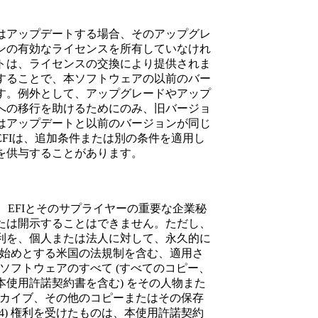
はアップデートする場合、そのアップグレ
ンの有効なライセンスを所有していなけれ
トは、ライセンスの交換により提供されま
することで、本ソフトウェアの以前のバー
す。例外として、アップグレードやアップ
への移行を助けるためにのみ、旧バージョ
はアップデートと以前のバージョンが同じ
FIは、追加条件または別の条件を適用し
を供与することがあります。
、EFIとそのサプライヤーの重要な企業秘
たは開示することはできません。ただし、
利を、個人または法人に対して、永久的に
を始めとする米国の法規制を含む、適用さ
本ソフトウェアのすべて (すべてのコピー、
使用許諾契約書を含む) をその人物また
ーカイブ、その他のコピーまたはその保存
) 権利を受けたものは、本使用許諾契約