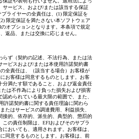
る保証や表明も行いません。適用法によっ
、サービス、および/または該当する保証
プライヤーの全責任は、(1) 限定保証を
2) 限定保証を満たさない本ソフトウェア
FIのオプションとなります。本条項で規定
金、返品、または交換に応じません。
わらず（契約の記述、不法行為、または法
サービスおよび/または本使用許諾契約書
ーの全責任は、（該当する場合）お客様が
とにお客様は同意するものとします。お客
十分満たす額であること、および返金責任
為または不作為により負った損失および損害
で認められている最大限の範囲で、また、
使用許諾契約書に関する責任理論に関わら
品またはサービスの調達費用、利益損失、
間接的、依存的、派生的、典型的、懲罰的
この責任制限は、EFIおよびそのサプラ
合においても、適用されます。お客様は、
とに同意するものとします。お客様は、前