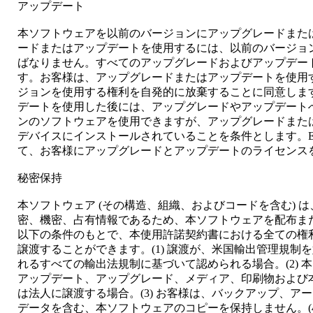
アップデート
本ソフトウェアを以前のバージョンにアップグレードまた
ードまたはアップデートを使用するには、以前のバージョ
ばなりません。すべてのアップグレードおよびアップデー
す。お客様は、アップグレードまたはアップデートを使用
ジョンを使用する権利を自発的に放棄することに同意しま
デートを使用した後には、アップグレードやアップデート
ンのソフトウェアを使用できますが、アップグレードまた
デバイスにインストールされていることを条件とします。E
て、お客様にアップグレードとアップデートのライセンス
秘密保持
本ソフトウェア (その構造、組織、およびコードを含む) は
密、機密、占有情報であるため、本ソフトウェアを配布ま
以下の条件のもとで、本使用許諾契約書における全ての権
譲渡することができます。(1) 譲渡が、米国輸出管理規制
れるすべての輸出法規制に基づいて認められる場合。(2) 
アップデート、アップグレード、メディア、印刷物および本
は法人に譲渡する場合。(3) お客様は、バックアップ、ア
データを含む、本ソフトウェアのコピーを保持しません。(4