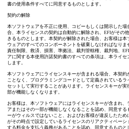
書の使用条件すべてに同意するものとします。
契約の解除
本ソフトウェアを不正に使用、コピーもしくは開示した場
合、本ライセンスの契約は自動的に解除され、EFIがその
きるものとします。本契約が解除された場合、お客様は本
ウェアのすべてのコンポーネントを破棄しなければなりま
責任制限、救済、損害、準拠法、裁判管轄権、裁判地、EFI
アに関する本使用許諾契約書のすべての条項は、本ライセ
します。
本ソフトウェアにライセンスキーが含まれる場合、本契約が
ことなく、プログラミングコードとして定義されているラ
セットして実行することがあります。ライセンスキーが実
部が機能しなくなります。
お客様は、本ソフトウェアにはライセンスキーが含まれ、
アまたはその一部が機能しなくなることを認め、同意する
ーがウィルスではないこと、およびお客様が違反したために
がその時点で設定しているライセンスのリアクティベーシ
する料金を支払う義務があることを認め、同意するものと