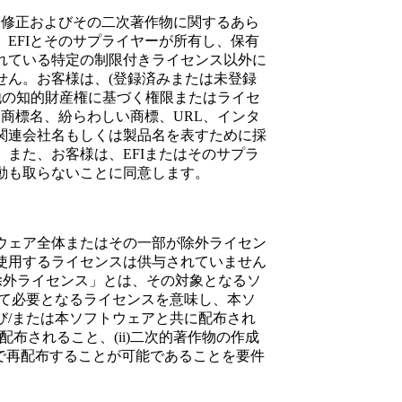
、修正およびその二次著作物に関するあら
EFIとそのサプライヤーが所有し、保有
れている特定の制限付きライセンス以外に
せん。お客様は、(登録済みまたは未登録
他の知的財産権に基づく権限またはライセ
、商標名、紛らわしい商標、URL、インタ
関連会社名もしくは製品名を表すために採
また、お客様は、EFIまたはそのサプラ
動も取らないことに同意します。
ウェア全体またはその一部が除外ライセン
使用するライセンスは供与されていません
除外ライセンス」とは、その対象となるソ
して必要となるライセンスを意味し、本ソ
び/または本ソフトウェアと共に配布され
配布されること、(ii)二次的著作物の作成
無償で再配布することが可能であることを要件