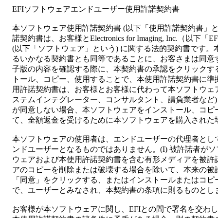
EFIソフトウェアエンドユーザー使用許諾契約書
本ソフトウェア使用許諾契約書 (以下「使用許諾契約書」と
諾契約書は、お客様とElectronics for Imaging, Inc
(以下「ソフトウェア」という) に関する法的契約書です
るいかなる契約書とも同等であることに、お客さまは同意
子版の内容を確認する際に、本契約書の承認をクリックす
トール、コピー、使用することで、本使用許諾契約書に準
用許諾契約書は、お客様とお客様に代わって本ソフトウェア
ステムインテグレーター、コンサルタント、請負業者など)
が同意しない場合、本ソフトウェアをインストール、コピ
て、全額返金を受けるために本ソフトウェアを購入された
本ソフトウェアの使用者は、エンドユーザーの代理者とし
ンドユーザーとなるものではありません。(I) 被許諾者が
ウェアおよび本使用許諾契約書を含む有形メディアを被許諾者
アのコピーを削除または破壊する場合を除いて、本来の被
「同意」をクリックする、またはインストールまたはコピ
で、ユーザーとみなされ、本契約書の条項に則るものとし
お客様が本ソフトウェアに関し、EFIとの間で署名を交わ