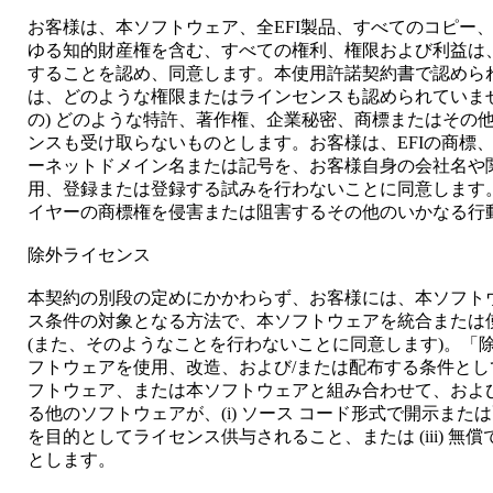
お客様は、本ソフトウェア、全EFI製品、すべてのコピー
ゆる知的財産権を含む、すべての権利、権限および利益は、
することを認め、同意します。本使用許諾契約書で認めら
は、どのような権限またはラインセンスも認められていま
の) どのような特許、著作権、企業秘密、商標またはその
ンスも受け取らないものとします。お客様は、EFIの商標
ーネットドメイン名または記号を、お客様自身の会社名や
用、登録または登録する試みを行わないことに同意します。
イヤーの商標権を侵害または阻害するその他のいかなる行
除外ライセンス
本契約の別段の定めにかかわらず、お客様には、本ソフト
ス条件の対象となる方法で、本ソフトウェアを統合または
(また、そのようなことを行わないことに同意します)。「
フトウェアを使用、改造、および/または配布する条件と
フトウェア、または本ソフトウェアと組み合わせて、およ
る他のソフトウェアが、(i) ソース コード形式で開示または
を目的としてライセンス供与されること、または (iii) 
とします。