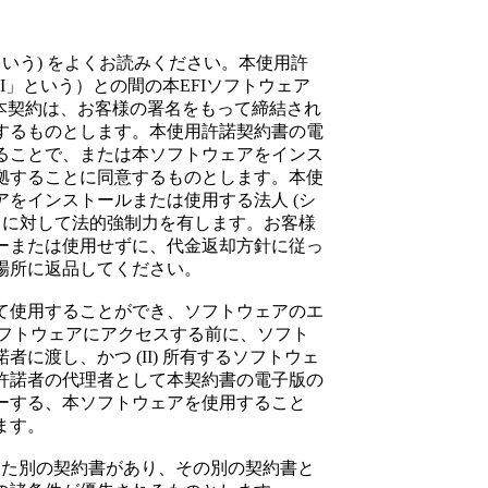
いう) をよくお読みください。本使用許
.（以下「EFI」という）との間の本EFIソフトウェア
。本契約は、お客様の署名をもって締結され
するものとします。本使用許諾契約書の電
ることで、または本ソフトウェアをインス
拠することに同意するものとします。本使
をインストールまたは使用する法人 (シ
 に対して法的強制力を有します。お客様
ーまたは使用せずに、代金返却方針に従っ
場所に返品してください。
て使用することができ、ソフトウェアのエ
ソフトウェアにアクセスする前に、ソフト
に渡し、かつ (II) 所有するソフトウェ
許諾者の代理者として本契約書の電子版の
ーする、本ソフトウェアを使用すること
ます。
した別の契約書があり、その別の契約書と