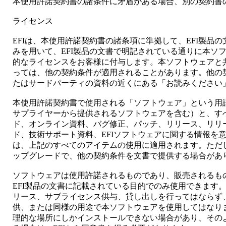
本使用許諾契約書の諸条件に矛盾がある場合、別の契約書
ライセンス
EFIは、本使用許諾契約書の諸条項に準拠して、EFI製品の
みを用いて、EFI製品の文書で明記されている通りに本ソ
的なライセンスをお客様に付与します。本ソフトウェアと
っては、他の契約条件が適用されることがあります。他の
たはサードパーティの資料の近くにある「お読みください
本使用許諾契約書で使用される「ソフトウェア」という用語
サプライヤーから提供されるソフトウェアを含む）と、す
ド、オンライン資料、バグ修正、パッチ、リリース、リリ
ド、技術サポート資料、EFIソフトウェアに関する情報を
は、上記のすべてのアイテムの使用に適用されます。ただし
ップグレードで、他の契約条件を文書で提供する場合があ
ソフトウェアは使用許諾されるものであり、販売されるも
EFI製品の文書に記載されている目的でのみ使用できます
リース、サブライセンス供与、貸し出しを行ってはならず
供、または同様の用途で本ソフトウェアを使用してはなり
理的な場所にしかインストールできない場合があり、その