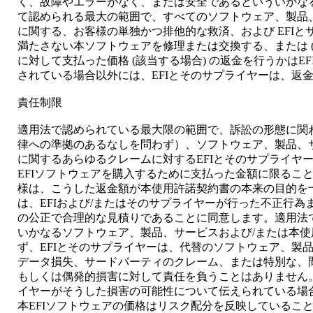
く、故障やエラーがなく、または安全であるといういかな
て認められる最大の範囲で、すべてのソフトウェア、製品
に関する、お客様の単独かつ排他的な救済、および EFIとサ
満たさない本ソフトウェアを修理または交換する、または (
に対して支払った価格 (該当する場合) の返金を行うかはE
されている場合以外には、EFIとそのサプライヤーは、返
責任制限
適用法で認められている最大限の範囲で、訴訟の形態に関
律への準拠のあるなしを問わず）、ソフトウェア、製品、
に関するあらゆるクレームに対するEFIとそのサプライヤ
EFIソフトウェアを購入するために支払った金額に限るこ
様は、こうした返金額が本使用許諾契約書の本来の目的を
は、EFIおよび/またはそのサプライヤーが行った不正行
の公正で合理的な見積りであることに同意します。適用法
いかなるソフトウェア、製品、サービスおよび/または本
ず、EFIとそのサプライヤーは、代替のソフトウェア、製
データ損失、サードパーティのクレーム、または特別な、
もしくは偶発的損害に対して責任を負うことはありません。
イヤーがそうした損害の可能性について伝えられている場
本EFIソフトウェアの価格はリスク配分を反映しているこ